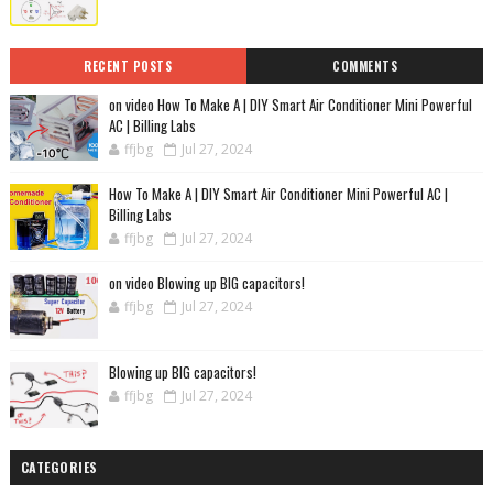
RECENT POSTS
COMMENTS
on video How To Make A | DIY Smart Air Conditioner Mini Powerful
AC | Billing Labs
ffjbg
Jul 27, 2024
How To Make A | DIY Smart Air Conditioner Mini Powerful AC |
Billing Labs
ffjbg
Jul 27, 2024
on video Blowing up BIG capacitors!
ffjbg
Jul 27, 2024
Blowing up BIG capacitors!
ffjbg
Jul 27, 2024
CATEGORIES