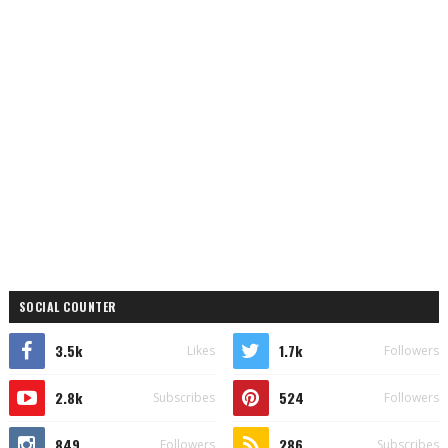
SOCIAL COUNTER
3.5k
1.7k
Likes
Followers
2.8k
524
Subscribes
Followers
849
286
Followers
Subscribes