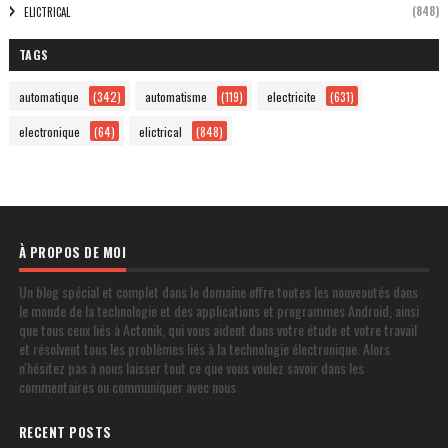
(848)
ELICTRICAL
TAGS
automatique
(342)
automatisme
(119)
electricite
(631)
electronique
(64)
elictrical
(848)
À PROPOS DE MOI
Un blog spécial et complet dans le domaine offre toutes les nouveautés dans
le monde de la technologie et des applications et programmes Android, ainsi
que tous ceux liés à Actonik, qui vous aident dans votre étude et votre travail
et résolvent tous les problèmes liés à la technologie électronique. Alors
n'hésitez pas à nous laisser tout ce que vous voulez savoir dans les
commentaires ou communiquer avec nous
RECENT POSTS