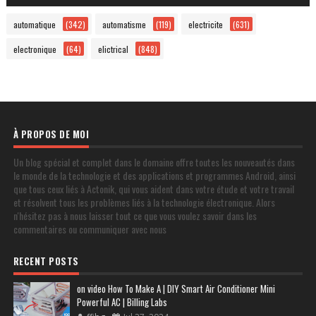
automatique
(342)
automatisme
(119)
electricite
(631)
electronique
(64)
elictrical
(848)
À PROPOS DE MOI
Un blog spécial et complet dans le domaine offre toutes les nouveautés dans
le monde de la technologie et des applications et programmes Android, ainsi
que tous ceux liés à Actonik, qui vous aident dans votre étude et votre travail
et résolvent tous les problèmes liés à la technologie électronique. Alors
n'hésitez pas à nous laisser tout ce que vous voulez savoir dans les
commentaires ou communiquer avec nous
RECENT POSTS
on video How To Make A | DIY Smart Air Conditioner Mini
Powerful AC | Billing Labs