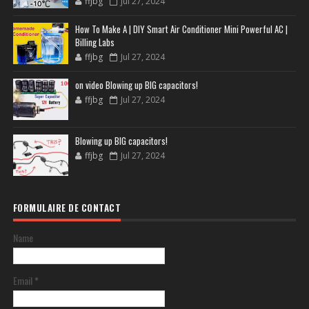
ffjbg
Jul 27, 2024
How To Make A | DIY Smart Air Conditioner Mini Powerful AC |
Billing Labs
ffjbg
Jul 27, 2024
on video Blowing up BIG capacitors!
ffjbg
Jul 27, 2024
Blowing up BIG capacitors!
ffjbg
Jul 27, 2024
FORMULAIRE DE CONTACT
Name
Email
*