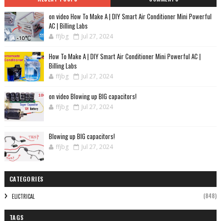
on video How To Make A | DIY Smart Air Conditioner Mini Powerful
AC | Billing Labs
ffjbg
Jul 27, 2024
How To Make A | DIY Smart Air Conditioner Mini Powerful AC |
Billing Labs
ffjbg
Jul 27, 2024
on video Blowing up BIG capacitors!
ffjbg
Jul 27, 2024
Blowing up BIG capacitors!
ffjbg
Jul 27, 2024
CATEGORIES
(848)
ELICTRICAL
TAGS