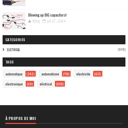
Blowing up BIG capacitors!
ffjbg
Jul 27, 2024
CATEGORIES
(848)
ELICTRICAL
TAGS
automatique
(342)
automatisme
(119)
electricite
(631)
electronique
(64)
elictrical
(848)
À PROPOS DE MOI