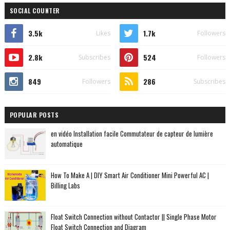
SOCIAL COUNTER
3.5k
1.7k
Likes
Followers
2.8k
524
Subscribes
Followers
849
286
Followers
Subscribes
POPULAR POSTS
en vidéo Installation facile Commutateur de capteur de lumière
automatique
How To Make A | DIY Smart Air Conditioner Mini Powerful AC |
Billing Labs
Float Switch Connection without Contactor || Single Phase Motor
Float Switch Connection and Diagram