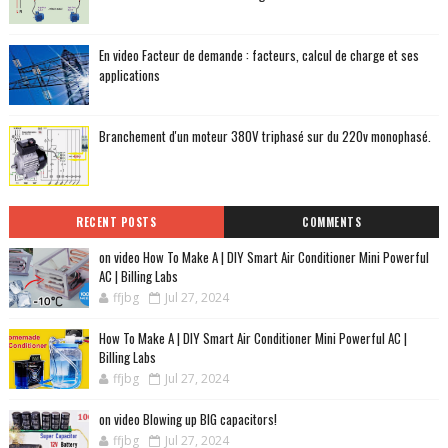
En video Facteur de demande : facteurs, calcul de charge et ses
applications
Branchement d'un moteur 380V triphasé sur du 220v monophasé.
RECENT POSTS
COMMENTS
on video How To Make A | DIY Smart Air Conditioner Mini Powerful
AC | Billing Labs
ffjbg
Jul 27, 2024
How To Make A | DIY Smart Air Conditioner Mini Powerful AC |
Billing Labs
ffjbg
Jul 27, 2024
on video Blowing up BIG capacitors!
ffjbg
Jul 27, 2024