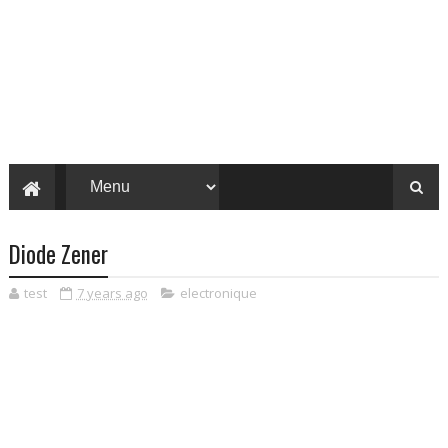
Diode Zener
test
7 years ago
electronique