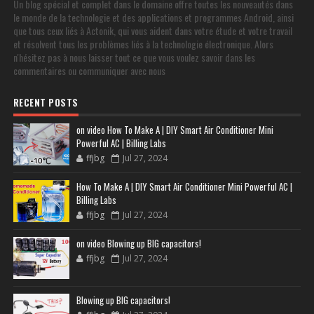
Un blog spécial et complet dans le domaine offre toutes les nouveautés dans
le monde de la technologie et des applications et programmes Android, ainsi
que tous ceux liés à Actonik, qui vous aident dans votre étude et votre travail
et résolvent tous les problèmes liés à la technologie électronique. Alors
n'hésitez pas à nous laisser tout ce que vous voulez savoir dans les
commentaires ou communiquer avec nous
RECENT POSTS
on video How To Make A | DIY Smart Air Conditioner Mini
Powerful AC | Billing Labs
ffjbg
Jul 27, 2024
How To Make A | DIY Smart Air Conditioner Mini Powerful AC |
Billing Labs
ffjbg
Jul 27, 2024
on video Blowing up BIG capacitors!
ffjbg
Jul 27, 2024
Blowing up BIG capacitors!